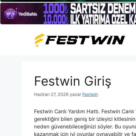
İçeriğe
atla
Festwin Giriş
Haziran 27, 2026
yazar
Festwin
Festwin Canlı Yardım Hattı. Festwin Canlı 
gerektiğini bilen geniş bir izleyici kitlesinin 
neden güvenebileceğinizi söyler. Bu oyun
kazanmak için iyi oyunlar oynayabilir ve fa