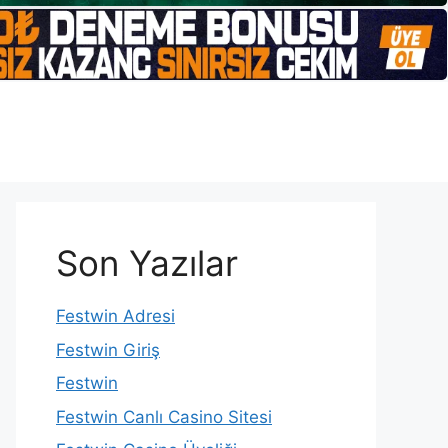
Son Yazılar
Festwin Adresi
Festwin Giriş
Festwin
Festwin Canlı Casino Sitesi