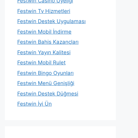
Festwin Casino Üyeliği
Festwin Tv Hizmetleri
Festwin Destek Uygulaması
Festwin Mobil İndirme
Festwin Bahis Kazançları
Festwin Yayın Kalitesi
Festwin Mobil Rulet
Festwin Bingo Oyunları
Festwin Menü Genişliği
Festwin Destek Düğmesi
Festwin İyi Ün