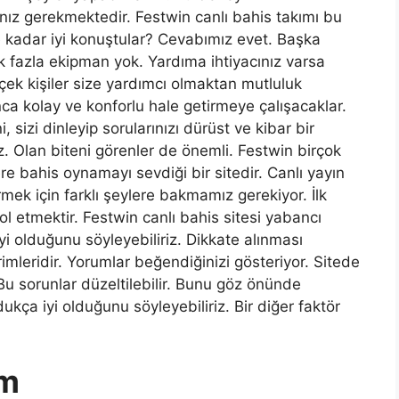
nız gerekmektedir. Festwin canlı bahis takımı bu
 ne kadar iyi konuştular? Cevabımız evet. Başka
ok fazla ekipman yok. Yardıma ihtiyacınız varsa
çek kişiler size yardımcı olmaktan mutluluk
a kolay ve konforlu hale getirmeye çalışacaklar.
i, sizi dinleyip sorularınızı dürüst ve kibar bir
. Olan biteni görenler de önemli. Festwin birçok
re bahis oynamayı sevdiği bir sitedir. Canlı yayın
mek için farklı şeylere bakmamız gerekiyor. İlk
l etmektir. Festwin canlı bahis sitesi yabancı
 iyi olduğunu söyleyebiliriz. Dikkate alınması
irimleridir. Yorumlar beğendiğinizi gösteriyor. Sitede
. Bu sorunlar düzeltilebilir. Bunu göz önünde
kça iyi olduğunu söyleyebiliriz. Bir diğer faktör
ım