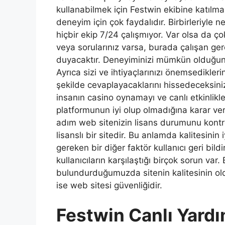
kullanabilmek için Festwin ekibine katılma
deneyim için çok faydalıdır. Birbirleriyle
hiçbir ekip 7/24 çalışmıyor. Var olsa da ç
veya sorularınız varsa, burada çalışan ger
duyacaktır. Deneyiminizi mümkün olduğunc
Ayrıca sizi ve ihtiyaçlarınızı önemsediklerin
şekilde cevaplayacaklarını hissedeceksiniz
insanın casino oynamayı ve canlı etkinlikle
platformunun iyi olup olmadığına karar ver
adım web sitenizin lisans durumunu kontro
lisanslı bir sitedir. Bu anlamda kalitesinin
gereken bir diğer faktör kullanıcı geri bild
kullanıcıların karşılaştığı birçok sorun var
bulundurduğumuzda sitenin kalitesinin oldu
ise web sitesi güvenliğidir.
Festwin Canlı Yard