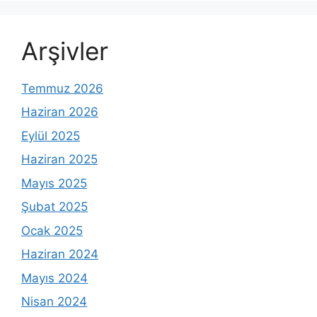
Arşivler
Temmuz 2026
Haziran 2026
Eylül 2025
Haziran 2025
Mayıs 2025
Şubat 2025
Ocak 2025
Haziran 2024
Mayıs 2024
Nisan 2024