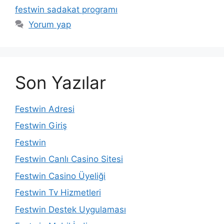
festwin sadakat programı
Yorum yap
Son Yazılar
Festwin Adresi
Festwin Giriş
Festwin
Festwin Canlı Casino Sitesi
Festwin Casino Üyeliği
Festwin Tv Hizmetleri
Festwin Destek Uygulaması