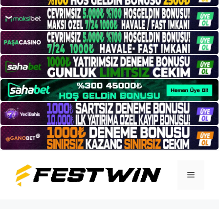
İçeriğe
atla
Menü