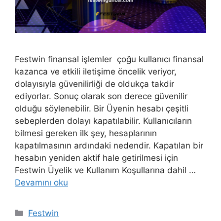
Festwin finansal işlemler çoğu kullanıcı finansal
kazanca ve etkili iletişime öncelik veriyor,
dolayısıyla güvenilirliği de oldukça takdir
ediyorlar. Sonuç olarak son derece güvenilir
olduğu söylenebilir. Bir Üyenin hesabı çeşitli
sebeplerden dolayı kapatılabilir. Kullanıcıların
bilmesi gereken ilk şey, hesaplarının
kapatılmasının ardındaki nedendir. Kapatılan bir
hesabın yeniden aktif hale getirilmesi için
Festwin Üyelik ve Kullanım Koşullarına dahil …
Devamını oku
Kategoriler
Festwin