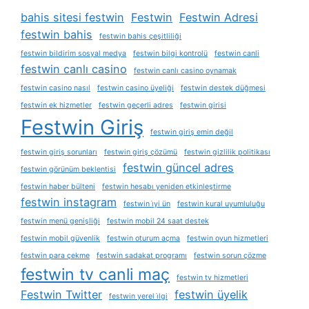
bahis sitesi festwin
Festwin
Festwin Adresi
festwin bahis
festwin bahis çeşitliliği
festwin bildirim sosyal medya
festwin bilgi kontrolü
festwin canli
festwin canlı casino
festwin canlı casino oynamak
festwin casino nasıl
festwin casino üyeliği
festwin destek düğmesi
festwin ek hizmetler
festwin geçerli adres
festwin girisi
Festwin Giriş
festwin giriş emin değil
festwin giriş sorunları
festwin giriş çözümü
festwin gizlilik politikası
festwin güncel adres
festwin görünüm beklentisi
festwin haber bülteni
festwin hesabı yeniden etkinleştirme
festwin instagram
festwin i̇yi ün
festwin kural uyumluluğu
festwin menü genişliği
festwin mobil 24 saat destek
festwin mobil güvenlik
festwin oturum açma
festwin oyun hizmetleri
festwin para çekme
festwin sadakat programı
festwin sorun çözme
festwin tv canli maç
festwin tv hizmetleri
Festwin Twitter
festwin üyelik
festwin yerel i̇lgi