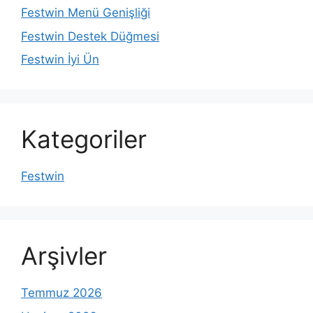
Festwin Menü Genişliği
Festwin Destek Düğmesi
Festwin İyi Ün
Kategoriler
Festwin
Arşivler
Temmuz 2026