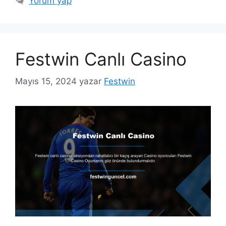
Yorum yap
Festwin Canlı Casino
Mayıs 15, 2024
yazar
Festwin