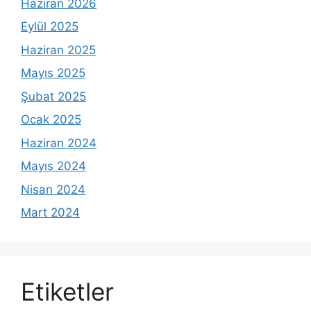
Haziran 2026
Eylül 2025
Haziran 2025
Mayıs 2025
Şubat 2025
Ocak 2025
Haziran 2024
Mayıs 2024
Nisan 2024
Mart 2024
Etiketler