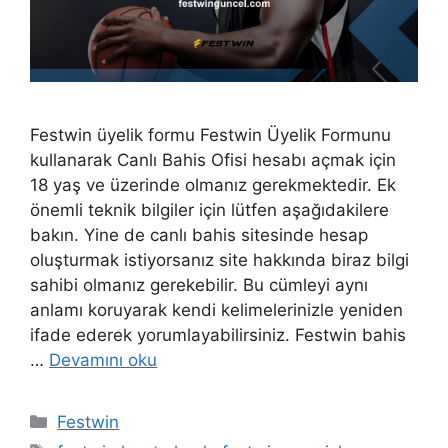
Festwin üyelik formu Festwin Üyelik Formunu
kullanarak Canlı Bahis Ofisi hesabı açmak için
18 yaş ve üzerinde olmanız gerekmektedir. Ek
önemli teknik bilgiler için lütfen aşağıdakilere
bakın. Yine de canlı bahis sitesinde hesap
oluşturmak istiyorsanız site hakkında biraz bilgi
sahibi olmanız gerekebilir. Bu cümleyi aynı
anlamı koruyarak kendi kelimelerinizle yeniden
ifade ederek yorumlayabilirsiniz. Festwin bahis
…
Devamını oku
Kategoriler
Festwin