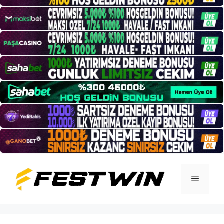
İçeriğe
atla
Menü