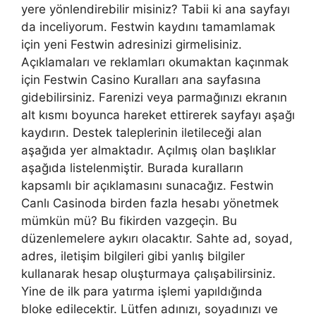
yere yönlendirebilir misiniz? Tabii ki ana sayfayı
da inceliyorum. Festwin kaydını tamamlamak
için yeni Festwin adresinizi girmelisiniz.
Açıklamaları ve reklamları okumaktan kaçınmak
için Festwin Casino Kuralları ana sayfasına
gidebilirsiniz. Farenizi veya parmağınızı ekranın
alt kısmı boyunca hareket ettirerek sayfayı aşağı
kaydırın. Destek taleplerinin iletileceği alan
aşağıda yer almaktadır. Açılmış olan başlıklar
aşağıda listelenmiştir. Burada kuralların
kapsamlı bir açıklamasını sunacağız. Festwin
Canlı Casinoda birden fazla hesabı yönetmek
mümkün mü? Bu fikirden vazgeçin. Bu
düzenlemelere aykırı olacaktır. Sahte ad, soyad,
adres, iletişim bilgileri gibi yanlış bilgiler
kullanarak hesap oluşturmaya çalışabilirsiniz.
Yine de ilk para yatırma işlemi yapıldığında
bloke edilecektir. Lütfen adınızı, soyadınızı ve