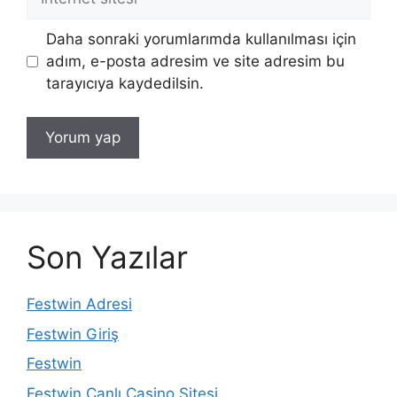
sitesi
Daha sonraki yorumlarımda kullanılması için
adım, e-posta adresim ve site adresim bu
tarayıcıya kaydedilsin.
Son Yazılar
Festwin Adresi
Festwin Giriş
Festwin
Festwin Canlı Casino Sitesi