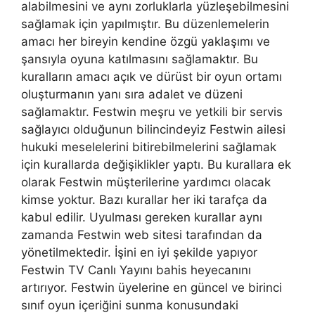
alabilmesini ve aynı zorluklarla yüzleşebilmesini
sağlamak için yapılmıştır. Bu düzenlemelerin
amacı her bireyin kendine özgü yaklaşımı ve
şansıyla oyuna katılmasını sağlamaktır. Bu
kuralların amacı açık ve dürüst bir oyun ortamı
oluşturmanın yanı sıra adalet ve düzeni
sağlamaktır. Festwin meşru ve yetkili bir servis
sağlayıcı olduğunun bilincindeyiz Festwin ailesi
hukuki meselelerini bitirebilmelerini sağlamak
için kurallarda değişiklikler yaptı. Bu kurallara ek
olarak Festwin müşterilerine yardımcı olacak
kimse yoktur. Bazı kurallar her iki tarafça da
kabul edilir. Uyulması gereken kurallar aynı
zamanda Festwin web sitesi tarafından da
yönetilmektedir. İşini en iyi şekilde yapıyor
Festwin TV Canlı Yayını bahis heyecanını
artırıyor. Festwin üyelerine en güncel ve birinci
sınıf oyun içeriğini sunma konusundaki