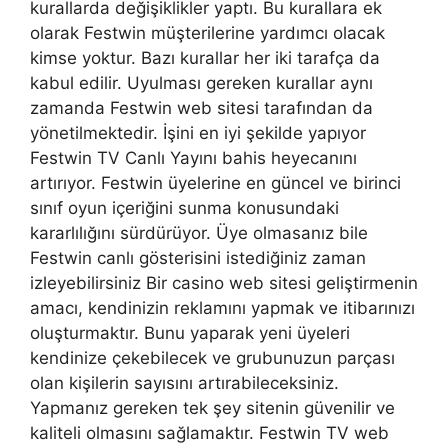
kurallarda değişiklikler yaptı. Bu kurallara ek
olarak Festwin müşterilerine yardımcı olacak
kimse yoktur. Bazı kurallar her iki tarafça da
kabul edilir. Uyulması gereken kurallar aynı
zamanda Festwin web sitesi tarafından da
yönetilmektedir. İşini en iyi şekilde yapıyor
Festwin TV Canlı Yayını bahis heyecanını
artırıyor. Festwin üyelerine en güncel ve birinci
sınıf oyun içeriğini sunma konusundaki
kararlılığını sürdürüyor. Üye olmasanız bile
Festwin canlı gösterisini istediğiniz zaman
izleyebilirsiniz Bir casino web sitesi geliştirmenin
amacı, kendinizin reklamını yapmak ve itibarınızı
oluşturmaktır. Bunu yaparak yeni üyeleri
kendinize çekebilecek ve grubunuzun parçası
olan kişilerin sayısını artırabileceksiniz.
Yapmanız gereken tek şey sitenin güvenilir ve
kaliteli olmasını sağlamaktır. Festwin TV web