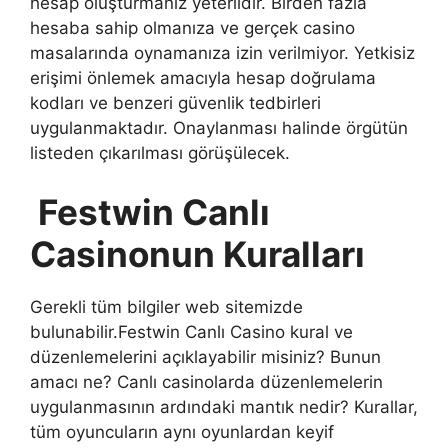
hesap oluşturmanız yeterlidir. Birden fazla
hesaba sahip olmanıza ve gerçek casino
masalarında oynamanıza izin verilmiyor. Yetkisiz
erişimi önlemek amacıyla hesap doğrulama
kodları ve benzeri güvenlik tedbirleri
uygulanmaktadır. Onaylanması halinde örgütün
listeden çıkarılması görüşülecek.
Festwin Canlı
Casinonun Kuralları
Gerekli tüm bilgiler web sitemizde
bulunabilir.Festwin Canlı Casino kural ve
düzenlemelerini açıklayabilir misiniz? Bunun
amacı ne? Canlı casinolarda düzenlemelerin
uygulanmasının ardındaki mantık nedir? Kurallar,
tüm oyuncuların aynı oyunlardan keyif