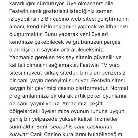
kararlılığını sürdürüyor. Üye olmasanız bile
Festwin canlı gösterisini istediğiniz zaman
izleyebilirsiniz Bir casino web sitesi geliştirmenin
amacı, kendinizin reklamını yapmak ve itibarınızı
oluşturmaktır. Bunu yaparak yeni üyeleri
kendinize çekebilecek ve grubunuzun parçası
olan kişilerin sayısını artırabileceksiniz.
Yapmanız gereken tek şey sitenin güvenilir ve
kaliteli olmasını sağlamaktır. Festwin TV web
sitesi mevcut birkaç siteden biri olan benzersiz
bir canlı yayın deneyimi sunuyor. Festwin sitesi
saygın bir çevrimiçi casino platformudur. Normal
programlarımıza ek olarak artık poker oyunlarını
da canlı yayınlıyoruz. Amacımız, çeşitli
bölgelerdeki üyelerimize oyunun ruhuna uygun,
geniş bir yelpazede yüksek kaliteli hizmetler
sunmaktır. Beni
seobahis canlı casinonun
kuralları
Canlı Casino kurallarını bulabileceğim