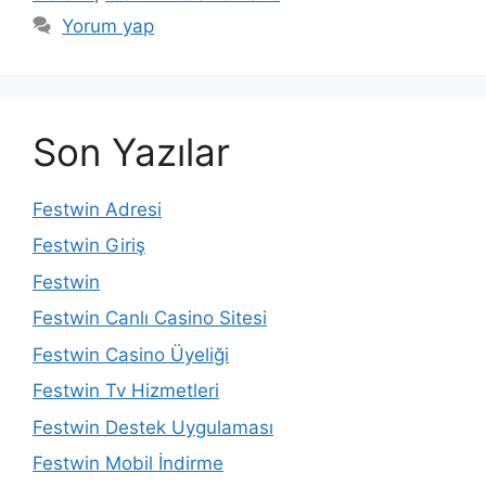
Yorum yap
Son Yazılar
Festwin Adresi
Festwin Giriş
Festwin
Festwin Canlı Casino Sitesi
Festwin Casino Üyeliği
Festwin Tv Hizmetleri
Festwin Destek Uygulaması
Festwin Mobil İndirme