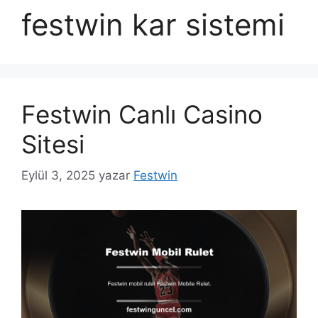
festwin kar sistemi
Festwin Canlı Casino
Sitesi
Eylül 3, 2025
yazar
Festwin