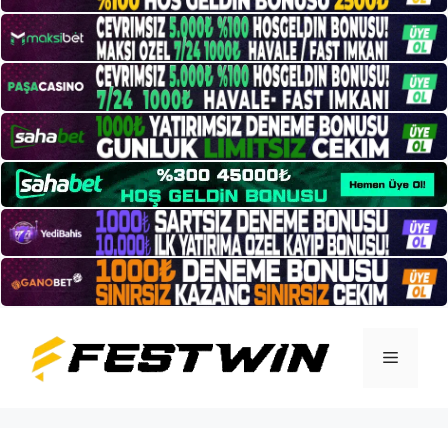
İçeriğe
atla
Menü