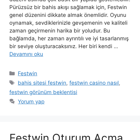
Pürüzsüz bir bahis akışı sağlamak için, Festwin
genel düzenini dikkate almak önemlidir. Oyunu
oynamak, sevdiklerinizle gevşemenin ve kaliteli
zaman geçirmenin harika bir yoludur. Bu
bağlamda, her zaman ayrıntılı ve iyi tasarlanmış
bir seviye oluşturacaksınız. Her biri kendi …
Devamını oku
Kategoriler
Festwin
Etiketler
bahis sitesi festwin
,
festwin casino nasıl
,
festwin görünüm beklentisi
Yorum yap
Festwin Oturum Açma