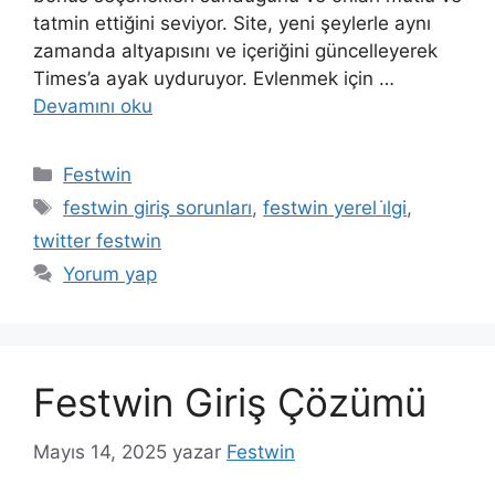
tatmin ettiğini seviyor. Site, yeni şeylerle aynı
zamanda altyapısını ve içeriğini güncelleyerek
Times’a ayak uyduruyor. Evlenmek için …
Devamını oku
Kategoriler
Festwin
Etiketler
festwin giriş sorunları
,
festwin yerel i̇lgi
,
twitter festwin
Yorum yap
Festwin Giriş Çözümü
Mayıs 14, 2025
yazar
Festwin