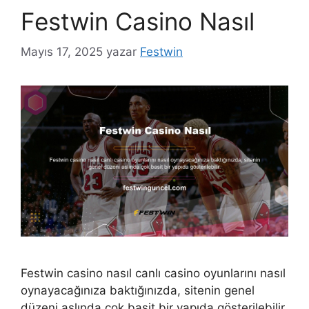
Festwin Casino Nasıl
Mayıs 17, 2025
yazar
Festwin
Festwin casino nasıl canlı casino oyunlarını nasıl
oynayacağınıza baktığınızda, sitenin genel
düzeni aslında çok basit bir yapıda gösterilebilir.