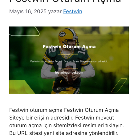
Mayıs 16, 2025
yazar
Festwin
Festwin oturum açma Festwin Oturum Açma
Siteye bir erişim adresidir. Festwin mevcut
oturum açma için sitemizdeki resimleri tıklayın.
Bu URL sitesi yeni site adresine yönlendirilir.