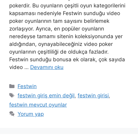
pokerdir. Bu oyunların çeşitli oyun kategorilerini
kapsaması nedeniyle Festwin sunduğu video
poker oyunlarının tam sayısını belirlemek
zorlaşıyor. Ayrıca, en popüler oyunların
neredeyse tamamı sitenin koleksiyonunda yer
aldığından, oynayabileceğiniz video poker
oyunlarının çeşitliliği de oldukça fazladır.
Festwin sunduğu bonusa ek olarak, çok sayıda
video …
Devamını oku
Kategoriler
Festwin
Etiketler
festwin giriş emin değil
,
festwin girisi
,
festwin mevcut oyunlar
Yorum yap