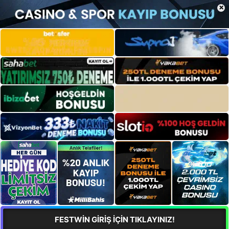
×
FESTWİN GİRİŞ İÇİN TIKLAYINIZ!