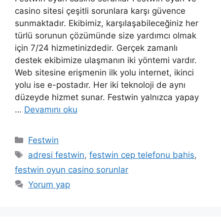
casino sitesi çeşitli sorunlara karşı güvence
sunmaktadır. Ekibimiz, karşılaşabileceğiniz her
türlü sorunun çözümünde size yardımcı olmak
için 7/24 hizmetinizdedir. Gerçek zamanlı
destek ekibimize ulaşmanın iki yöntemi vardır.
Web sitesine erişmenin ilk yolu internet, ikinci
yolu ise e-postadır. Her iki teknoloji de aynı
düzeyde hizmet sunar. Festwin yalnızca yapay
…
Devamını oku
Kategoriler
Festwin
Etiketler
adresi festwin
,
festwin cep telefonu bahis
,
festwin oyun casino sorunlar
Yorum yap