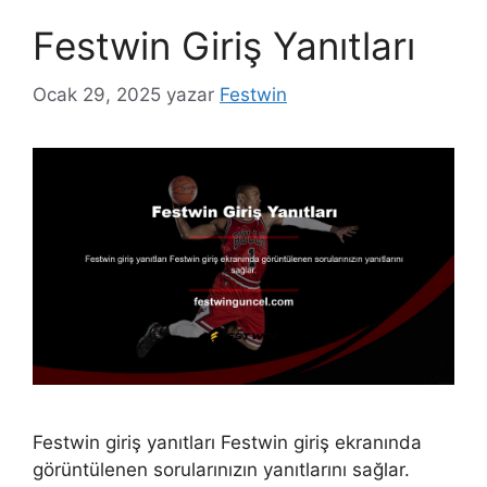
Festwin Giriş Yanıtları
Ocak 29, 2025
yazar
Festwin
Festwin giriş yanıtları Festwin giriş ekranında
görüntülenen sorularınızın yanıtlarını sağlar.